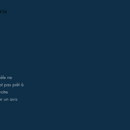
rix
èle ne
st pas prêt à
votre
r un avis