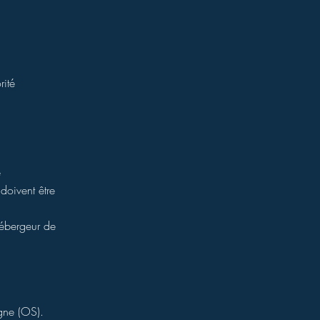
rité
e
doivent être
hébergeur de
gne (OS).