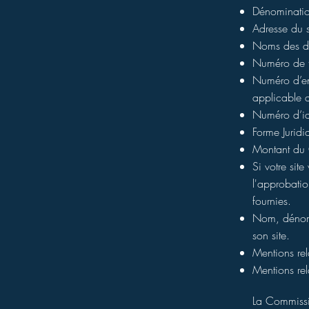
Dénominatio
Adresse du s
Noms des dir
Numéro de té
Numéro d’enr
applicable a
Numéro d’ide
Forme Juridiq
Montant du 
Si votre sit
l'approbatio
fournies. ​​​
Nom, dénomi
son site.
Mentions rel
Mentions rela
La Commissio